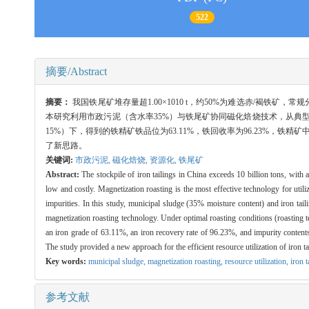
522
摘要/Abstract
摘要：
我国铁尾矿堆存量超1.00×1010 t，约50%为难选赤/褐
本研究利用市政污泥（含水率35%）与铁尾矿协同磁化焙烧技术，从典型含
15%）下，得到的铁精矿铁品位为63.11%，铁回收率为96.23%，铁精
了新思路。
关键词:
市政污泥,
磁化焙烧,
资源化,
铁尾矿
Abstract:
The stockpile of iron tailings in China exceeds 10 billion tons, with 
low and costly. Magnetization roasting is the most effective technology for utili
impurities. In this study, municipal sludge (35% moisture content) and iron tail
magnetization roasting technology. Under optimal roasting conditions (roasting 
an iron grade of 63.11%, an iron recovery rate of 96.23%, and impurity conte
The study provided a new approach for the efficient resource utilization of iron ta
Key words:
municipal sludge,
magnetization roasting,
resource utilization,
iron t
参考文献