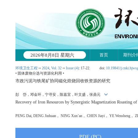
2026年8月8日 星期六
首页
期刊介
环境卫生工程
››
2024
,
Vol. 32
››
Issue (4)
: 17-22.
doi:
10.19841/j.cnki.hjws
• 固体废物分选与资源化利用 •
市政污泥与铁尾矿协同磁化焙烧回收铁资源的研究
彭 岱，邓金环，宁寻安，陈嘉宜，叶文盛，张鼎元
Recovery of Iron Resources by Synergistic Magnetization Roasting of
PENG Dai, DENG Jinhuan， NING Xun’an， CHEN Jiayi， YE Wensheng，
PDF (PC)